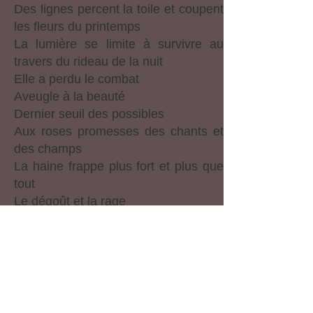
Des lignes percent la toile et coupent
les fleurs du printemps
La lumière se limite à survivre au
travers du rideau de la nuit
Elle a perdu le combat
Aveugle à la beauté
Dernier seuil des possibles
Aux roses promesses des chants et
des champs
La haine frappe plus fort et plus que
tout
Le dégoût et la rage
Coulée épaisse et immonde qui
couvre les traces de l’enfance
Et des causes perdues